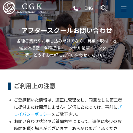
ENG
CGKについて
アフタースクールお問い合わせ
学校生活
各種ご質問やお申し込みだけでなく、見学・取材・地
域交流提案・各種提携・コンサル希望・インターン
プリスクール (2～5歳児)
等、どうぞお気軽にお問い合わせください。
初等部 (1～5年生)
中等部 (6～9年生)
ご利用上の注意
ご登録頂いた情報は、適正に管理をし、同意なしに第三者
高等部 (10～12年生)
に提供または開示しません。送信にあたっては、事前に
プ
ライバシーポリシー
をご覧下さい。
アフタースクール (1～9年生)
お問い合わせ状況やご質問内容によって、返信に多少のお
時間を頂く場合がございます。あらかじめご了承くださ