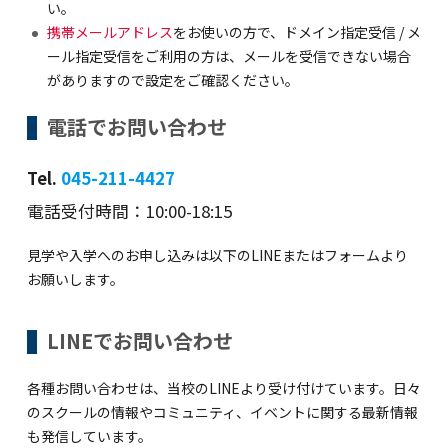
海外留学・グローバル
い。
携帯メールアドレス
をお使いの方で、ドメイン指定受信 / メ
コミュニティ
ール指定受信をご利用の方は、メールを受信できない場合
がありますので設定をご確認ください｡
お問い合わせ
電話でお問い合わせ
Tel.
045-211-4427
電話受付時間：10:00-18:15
SCHOOL NEWS
学校経営コンサル
見学や入学へのお申し込みは以下のLINEまたはフォームより
企業情報
採用・求人情報
お願いします。
保育園用物件紹介
横浜市物件情報募集
LINEでお問い合わせ
各種お問い合わせは、当校のLINEより受け付けています。日々
のスクールの情報やコミュニティ、イベントに関する最新情報
も発信しています。