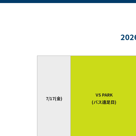
20
VS PARK
7/17(金)
(バス遠足日)