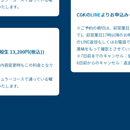
いたします。
CGKの
LINE
よりお申込み
※ご予約の締切は、前営業日1
で)。前営業日17時以降の
のLINE返信もしくはお電
連絡をもって確定とさせてい
般生 13,200円(税込))
※7日前までのキャンセル：
6日前からのキャンセル：返
で内容変更時もこの料金となり
ギュラーコースで通っている曜
いたします。