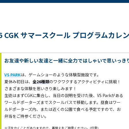
26 CGK サマースクール
プログラムカレ
お友達や新しい友達と一緒に全力ではしゃいで思いっき
VS PARK
は、ゲームショーのような体験型施設です。
夏休み初日は、
全26種類
のワクワクするアクティビティに挑戦！
さまざまな体験を思いきり楽しみます！
生徒はまずCGKに集合し、当日の説明を受けた後、VS Parkがある
ワールドポーターズまでスクールバスで移動します。昼食はワー
ルドポーターズ内、または近くの公園で食べる予定ですので、お
弁当をご持参ください。
※汗をかくことがありますので、着替えをご用意ください。(任意)