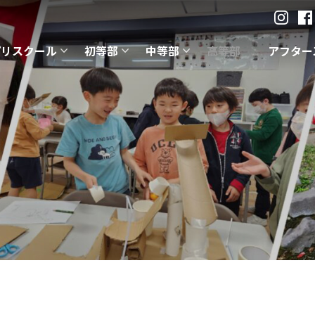
プリスクール
初等部
中等部
高等部
アフター