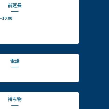
前延長
～10:00
電話
持ち物