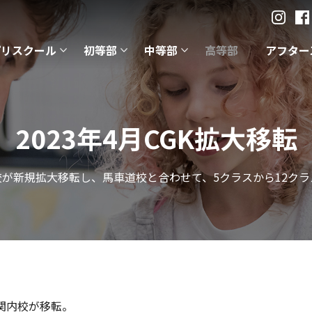
プリスクール
初等部
中等部
高等部
アフター
2023年4月CGK拡大移転
校が新規拡大移転し、馬車道校と合わせて、5クラスから12クラ
ル関内校が移転。