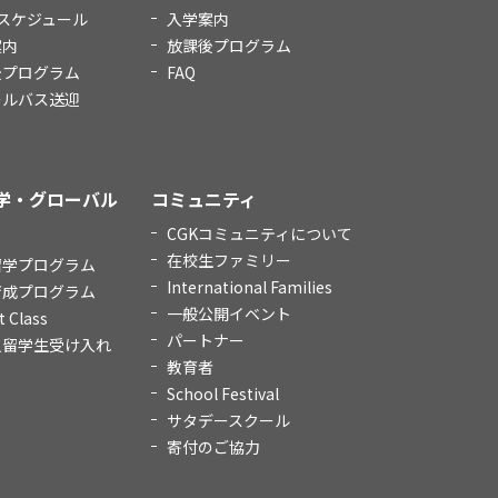
スケジュール
入学案内
案内
放課後プログラム
後プログラム
FAQ
ールバス送迎
学・グローバル
コミュニティ
CGKコミュニティについて
在校生ファミリー
留学プログラム
International Families
育成プログラム
一般公開イベント
t Class
パートナー
人留学生受け入れ
教育者
School Festival
サタデースクール
寄付のご協力