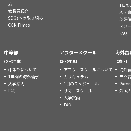
ム
1日の
教職員紹介
入学
SDGsへの取り組み
放課
CGK Times
スク
FAQ
中等部
アフタースクール
海外留
(6～9年生)
(1～9年生)
(2歳～)
中等部について
アフタースクールについて
海外
1年間の海外留学
カリキュラム
自立
入学案内
1日のスケジュール
Paren
FAQ
サマースクール
外国
入学案内
FAQ