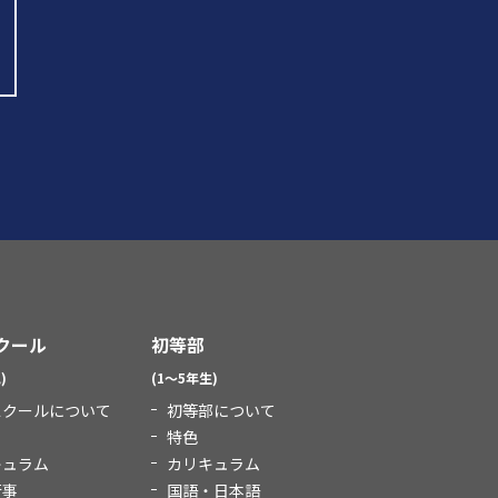
クール
初等部
)
(1～5年生)
スクールについて
初等部について
特色
キュラム
カリキュラム
行事
国語・日本語