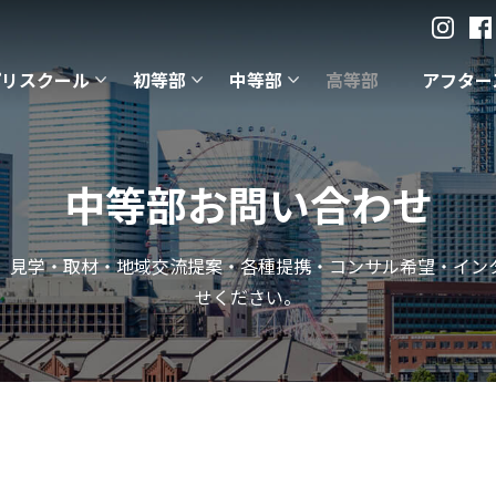
プリスクール
初等部
中等部
高等部
アフター
中等部お問い合わせ
、見学・取材・地域交流提案・各種提携・コンサル希望・イン
せください。