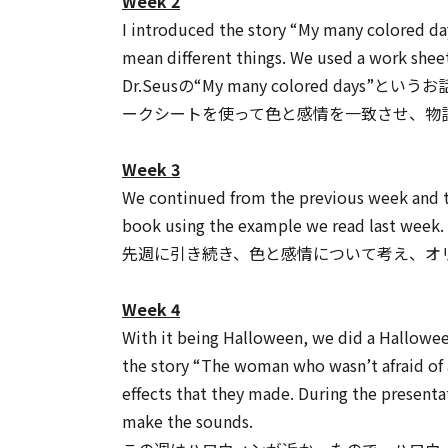
Week 2
I introduced the story “My many colored d
mean different things. We used a work sheet
Dr.Seusの“My many colored
ークシートを使って色と感情を一致させ、物
Week 3
We continued from the previous week and t
book using the example we read last week.
先週に引き続き、色と感情について考え、オリジナル本
Week 4
With it being Halloween, we did a Hallowee
the story “The woman who wasn’t afraid of 
effects that they made. During the presenta
make the sounds.