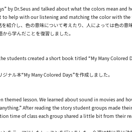
ays” by Dr.Seus and talked about what the colors mean and 
 to help with our listening and matching the color with the 
 days”というお話を紹介し、色の意味について考えたり、人によって
語から学んだことを復習しました。
he students created a short book titled “My Many Colored 
“My Many Colored Days”を作成しました。
n themed lesson. We learned about sound in movies and how 
anything.” After reading the story student groups made thei
tion time of class each group shared a little bit from their 