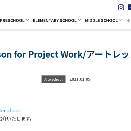
PRESCHOOL
ELEMENTARY SCHOOL
MIDDLE SCHOOL
H
sson for Project Work/アー
2021.01.05
Afterschool
terschool
.
紹介いたします。