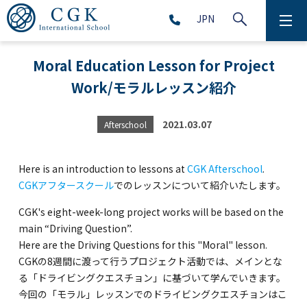
JPN
ABOUT
Moral Education Lesson for Project
Work/モラルレッスン紹介
SCHOOL LIFE
PRESCHOOL (Age 2-5)
2021.03.07
Afterschool
ELEMENTARY SCHOOL (Grade 1-5)
Here is an introduction to lessons at
CGK Afterschool
.
CGKアフタースクール
でのレッスンについて紹介いたします。
MIDDLE SCHOOL(Grade 6-9)
CGK's eight-week-long project works will be based on the
main “Driving Question”.
Here are the Driving Questions for this "Moral" lesson.
CGKの8週間に渡って行うプロジェクト活動では、メインとな
HIGH SCHOOL (Grade 10-12)
る「ドライビングクエスチョン」に基づいて学んでいきます。
今回の「モラル」レッスンでのドライビングクエスチョンはこ
AFTERSCHOOL (Grade 1-9)