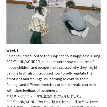
Kannai Campus
TEL(EN): +81-(0)45-211-4690
TEL(JA): +81-(0)45-211-4427
Bashamichi Campus
Week 1
Students introduced to the subject about happiness. Using
TEL(EN): +81-(0)45-228-9397
SEE/THINK/WONDER, students were shown pictures of
TEL(JA): +81-(0)45-222-6467
happy children and people and discussed why they might
be. The first I also introduced how to self-regulate their
emotions and feelings, as learning to control their
feelings and different exercises or brain breaks can help
with their feelings of happiness.
ハピネスというテーマを生徒たちに紹介しました。
SEE/THINK/WONDERの3つの観点を使って、生徒たちは幸せ