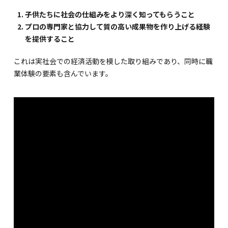
海外留学・グローバル
子供たちに社会の仕組みをより深く知ってもらうこと
コミュニティ
プロの専門家と協力して質の高い成果物を作り上げる経験
を提供すること
お問い合わせ
これは実社会での経済活動を模した取り組みであり、同時に職
業体験の要素も含んでいます。
SCHOOL NEWS
学校経営コンサル
企業情報
採用・求人情報
保育園用物件紹介
横浜市物件情報募集