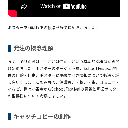
関内校
TEL(JP): 045-211-4427
ポスター制作は以下の段階を経て進められました。
TEL(EN): 045-211-4690
発注の概念理解
馬車道校
まず、子供たちは「発注とは何か」という基本的な概念から学
び始めました。ポスターのターゲット層、School Festival開
TEL(JP): 045-222-6467
催の目的・理由、ポスターに掲載すべき情報についても深く話
TEL(EN): 045-228-9397
し合いました。この過程で、保護者、学校、学生、コミュニテ
ィなど、様々な視点からSchool Festivalの意義と宣伝ポスター
の重要性について考察しました。
キャッチコピーの創作