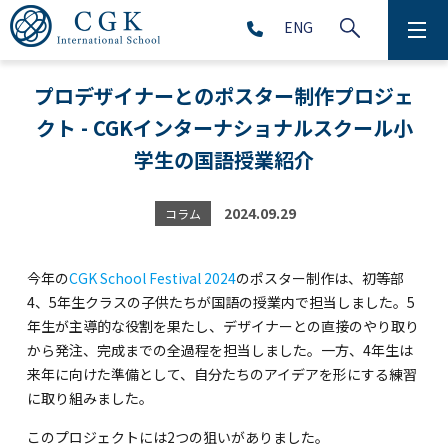
ENG
CGKについて
プロデザイナーとのポスター制作プロジェ
クト - CGKインターナショナルスクール小
学校生活
学生の国語授業紹介
プリスクール (2～5歳児)
2024.09.29
コラム
初等部 (1～5年生)
中等部 (6～9年生)
今年の
CGK School Festival 2024
のポスター制作は、初等部
4、5年生クラスの子供たちが国語の授業内で担当しました。5
年生が主導的な役割を果たし、デザイナーとの直接のやり取り
から発注、完成までの全過程を担当しました。一方、4年生は
高等部 (10～12年生)
来年に向けた準備として、自分たちのアイデアを形にする練習
に取り組みました。
アフタースクール (1～9年生)
このプロジェクトには2つの狙いがありました。