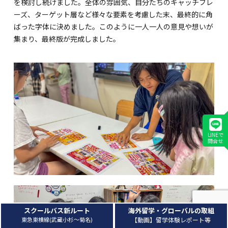
を検討し続けました。全体の雰囲気、自分たちのキャッチフレ
ーズ、ターゲット層など様々な要素を考慮した末、最終的に角
ばった字体に決めました。このように一人一人の意見や想いが
集まり、最終版が完成しました。
LINEで
問合せ
スクールバス新ルート
海外留学・グローバルの取組
東急東横線(武蔵小杉～菊名)
【動画】留学体験レポート等