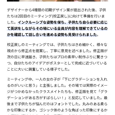
デザイナーから4種類の初期デザイン案が提出された後、子供
たちは2回目のミーティング(校正戻し)に向けて準備を行いま
した。
インクルーシブな姿勢を保ち、子供たち自ら必要に応じ
て英訳をしながらその場にいる全員が内容を理解できているの
かを確認して話し合いを進める姿勢も見受けられました
。
校正戻しのミーティングでは、子供たちはきめ細かく、様々な
視点から修正点を提案し、丁寧に意見を述べました。修正版が
次の日に早速届き、子供たちはプロの素早い制作ぶりに驚きつ
つ、自分たちのアイデアがポスターとして完成に近づいている
ことに大いに興奮している様子でした。
ミーティング中、一人の女の子が「下にグラデーションを入れ
るのがいいと思う」と主張しました。その場では実際のイメー
ジがつかめなかったクラスメイトたちも、修正版を見て「グラ
デーションがある方がすばらしい！」と反応していました。最
後まで子供たちが悩んだのはフォントでした。丸みのある柔ら
かな印象にするか、ゴシック体のような角ばった印象にするか