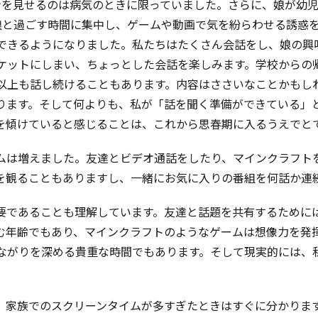
ンを見せるのは病気のときに限っていました。さらに、娘が幼
娘と過ごす時間に集中し、ゲームや動画で気を紛らわせる誘惑
できるようになりました。私たちはたくさん会話をし、娘の興
ケットにしまい、ちょっとした会話を楽しみます。学校からの
分以上も話し続けることもあります。内容はささいなことかもし
ります。そして何よりも、私が「話を聞く準備ができている」
を傾けていると感じることは、これから思春期に入るうえでと
ムは増えました。友達とビデオ通話をしたり、マインクラフト
を観ることもありますし、一緒にお気に入りの番組を何話か連
要であることも理解しています。友達と話題を共有するために
む年齢でもあり、マインクラフトのようなゲームは想像力を発
ながりを深める貴重な時間でもあります。そして現実的には、
。家族でのスクリーンタイムが多すぎたときはすぐに分かりま