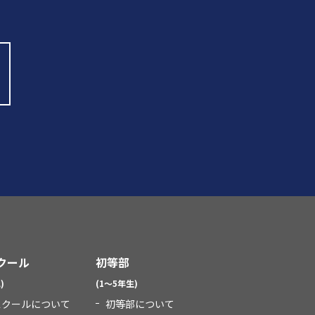
クール
初等部
)
(1～5年生)
スクールについて
初等部について