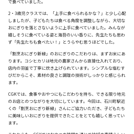
海外留学・グローバル
で食べていました。
2・3歳児クラスでは、「上手に食べられるかな？」と少し心配
コミュニティ
しましたが、子どもたちは食べる角度を調整しながら、大切な
おにぎりを落とさないように上手に食べていました。みんなが
お問い合わせ
嬉しそうに食べている姿と海苔のいい香りに、先生たちも思わ
ず「先生たちも食べたい！」とうらやむ思うほどでした。
「割烹おにぎり新緑」のおにぎりのこだわりは、まずお米にあ
ります。コシヒカリは地元の農家さんから直接仕入れており、
店内の羽釜で丁寧に炊き上げられています。シンプルな塩むす
SCHOOL NEWS
学校経営コンサル
びだからこそ、素材の良さと調理の技術がしっかりと感じられ
企業情報
採用・求人情報
ます。
保育園用物件紹介
横浜市物件情報募集
CGKでは、食事やおやつにもこだわりを持ち、できる限り地元
のお店とのつながりを大切にしています。今回は、石川町駅近
くの「割烹おにぎり新緑」さんにご協力いただき、子どもたち
に美味しいおにぎりを提供できたことをとても嬉しく思ってい
ます。