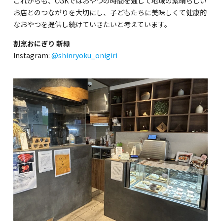
これからも、CGKではおやつの時間を通じて地域の素晴らしい
関内校
お店とのつながりを大切にし、子どもたちに美味しくて健康的
なおやつを提供し続けていきたいと考えています。
TEL(JP): 045-211-4427
割烹おにぎり 新緑
TEL(EN): 045-211-4690
Instagram:
@shinryoku_onigiri
馬車道校
TEL(JP): 045-222-6467
TEL(EN): 045-228-9397