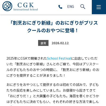
ENG
CGKについて
「割烹おにぎり新緑」のおにぎりがプリス
クールのおやつに登場！
学校生活
プリスクール (2～5歳児)
2026.02.12
食育
初等部 (1～5年生)
2025年にCGKで開催された
School Festival
に出店していただ
いた「割烹おにぎり新緑」さんとのご縁で、今回はプリスクー
中等部 (6～9年生)
ルの子どもたちのおやつの時間に、「割烹おにぎり新緑」のお
にぎりを提供することが決まりました！
おにぎりをおやつとして提供するのは初めての試みで、子ども
高等部 (10～12年生)
たちの反応を楽しみにしていました。お昼寝から起きてきて
「おにぎりだ！」と大興奮の子どもたち。海苔を巻くかどうか
アフタースクール (1～9年生)
は子どもたちに決めてもらい、それぞれの好きな方法で楽しん