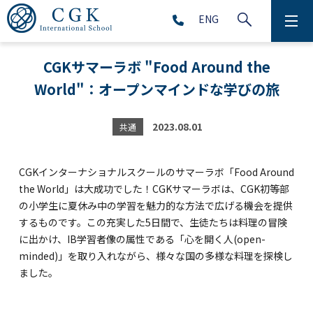
ENG
CGKについて
CGKサマーラボ "Food Around the
World"：オープンマインドな学びの旅
学校生活
プリスクール (2～5歳児)
2023.08.01
共通
初等部 (1～5年生)
CGKインターナショナルスクールのサマーラボ「Food Around
the World」は大成功でした！CGKサマーラボは、CGK初等部
中等部 (6～9年生)
の小学生に夏休み中の学習を魅力的な方法で広げる機会を提供
するものです。この充実した5日間で、生徒たちは料理の冒険
に出かけ、IB学習者像の属性である「心を開く人(open-
高等部 (10～12年生)
minded)」を取り入れながら、様々な国の多様な料理を探検し
ました。
アフタースクール (1～9年生)