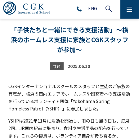
ENG
CGKについて
「子供たちと一緒にできる支援活動」～横
浜のホームレス支援に家族とCGKスタッフ
学校生活
が参加～
プリスクール (2～5歳児)
2025.06.10
共通
初等部 (1～5年生)
中等部 (6～9年生)
CGKインターナショナルスクールのスタッフと生徒のご家族の
有志が、横浜の関内エリアでホームレスや困窮者への支援活動
を行っているボランティア団体「Yokohama Spring
Homeless Patrol（YSHP）」に参加しました。
高等部 (10～12年生)
YSHPは2021年11月に活動を開始し、雨の日も風の日も、毎月
アフタースクール (1～9年生)
2回、JR関内駅前に集まり、食料や生活用品の配布を行ってい
ます。これらの物資は、ボランティア自身が持ち寄るか、