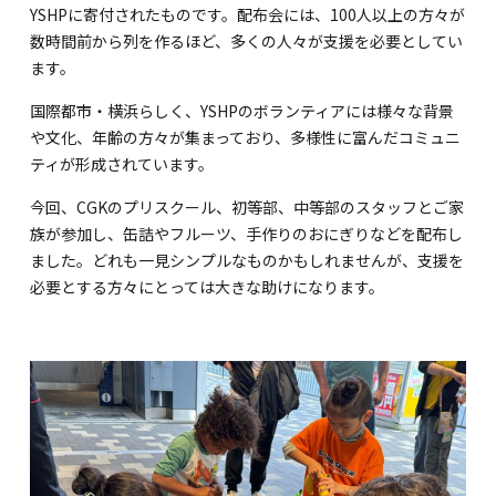
海外留学・グローバル
YSHPに寄付されたものです。配布会には、100人以上の方々が
数時間前から列を作るほど、多くの人々が支援を必要としてい
コミュニティ
ます。
お問い合わせ
国際都市・横浜らしく、YSHPのボランティアには様々な背景
や文化、年齢の方々が集まっており、多様性に富んだコミュニ
ティが形成されています。
今回、CGKのプリスクール、初等部、中等部のスタッフとご家
族が参加し、缶詰やフルーツ、手作りのおにぎりなどを配布し
SCHOOL NEWS
学校経営コンサル
ました。どれも一見シンプルなものかもしれませんが、支援を
必要とする方々にとっては大きな助けになります。
企業情報
採用・求人情報
保育園用物件紹介
横浜市物件情報募集