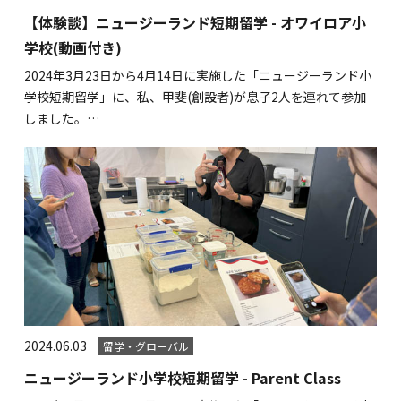
関内校
【体験談】ニュージーランド短期留学 - オワイロア小
学校(動画付き)
2024年3月23日から4月14日に実施した「ニュージーランド小
TEL(JP): 045-211-4427
学校短期留学」に、私、甲斐(創設者)が息子2人を連れて参加
TEL(EN): 045-211-4690
しました。…
馬車道校
TEL(JP): 045-222-6467
TEL(EN): 045-228-9397
2024.06.03
留学・グローバル
ニュージーランド小学校短期留学 - Parent Class