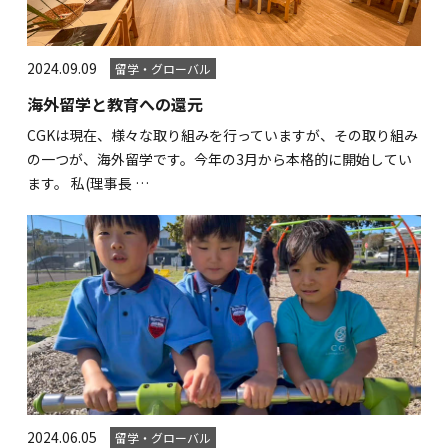
海外留学・グローバル
コミュニティ
2024.09.09
留学・グローバル
お問い合わせ
海外留学と教育への還元
CGKは現在、様々な取り組みを行っていますが、その取り組み
の一つが、海外留学です。今年の3月から本格的に開始してい
ます。 私(理事長 …
SCHOOL NEWS
学校経営コンサル
企業情報
採用・求人情報
保育園用物件紹介
横浜市物件情報募集
2024.06.05
留学・グローバル