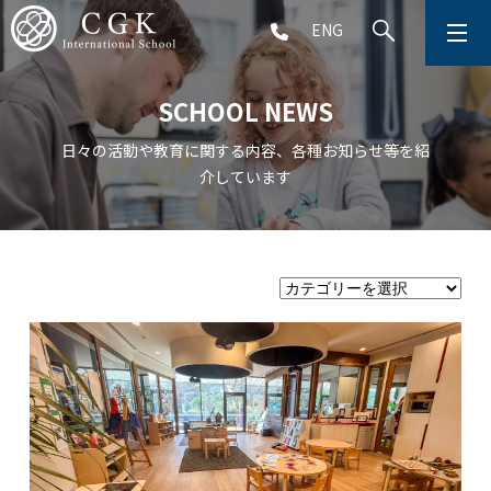
ENG
CGKについて
SCHOOL NEWS
学校生活
日々の活動や教育に関する内容、各種お知らせ等を紹
介しています
プリスクール (2～5歳児)
初等部 (1～5年生)
中等部 (6～9年生)
高等部 (10～12年生)
アフタースクール (1～9年生)