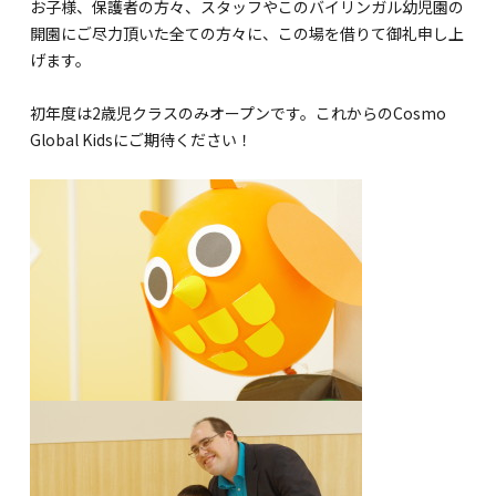
海外留学・グローバル
お子様、保護者の方々、スタッフやこのバイリンガル幼児園の
開園にご尽力頂いた全ての方々に、この場を借りて御礼申し上
コミュニティ
げます。
お問い合わせ
初年度は2歳児クラスのみオープンです。これからのCosmo
Global Kidsにご期待ください！
SCHOOL NEWS
学校経営コンサル
企業情報
採用・求人情報
保育園用物件紹介
横浜市物件情報募集