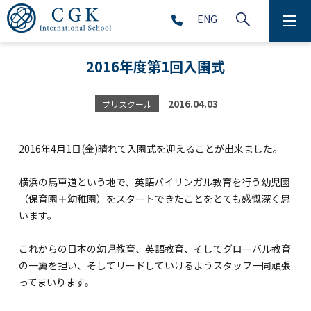
ENG
CGKについて
2016年度第1回入園式
学校生活
2016.04.03
プリスクール
プリスクール (2～5歳児)
2016年4月1日(金)晴れて入園式を迎えることが出来ました。
初等部 (1～5年生)
横浜の馬車道という地で、英語バイリンガル教育を行う幼児園
中等部 (6～9年生)
（保育園＋幼稚園）をスタートできたことをとても感慨深く思
います。
これからの日本の幼児教育、英語教育、そしてグローバル教育
高等部 (10～12年生)
の一翼を担い、そしてリードしていけるようスタッフ一同頑張
アフタースクール (1～9年生)
ってまいります。