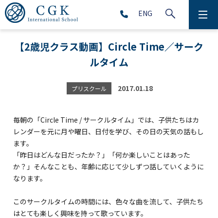
ENG
CGKについて
【2歳児クラス動画】Circle Time／サーク
ルタイム
学校生活
プリスクール (2～5歳児)
2017.01.18
プリスクール
初等部 (1～5年生)
毎朝の「Circle Time / サークルタイム」では、子供たちはカ
レンダーを元に月や曜日、日付を学び、その日の天気の話もし
中等部 (6～9年生)
ます。
「昨日はどんな日だったか？」「何か楽しいことはあった
か？」そんなことも、年齢に応じて少しずつ話していくように
高等部 (10～12年生)
なります。
アフタースクール (1～9年生)
このサークルタイムの時間には、色々な曲を流して、子供たち
はとても楽しく興味を持って歌っています。