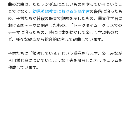
海外留学・グローバル
曲の選曲は、ただランダムに楽しいものをやっているというこ
とではなく、
幼児英語教育における英語学習
の段階に沿ったも
コミュニティ
の、子供たちが普段の保育で興味を示したもの、異文化学習に
おける国テーマに関連したもの、「トークタイム」クラスでの
お問い合わせ
テーマに沿ったもの、時には体を動かして楽しく学ぶものな
ど、様々な観点から総合的に考えて選曲しています。
子供たちに「勉強している」という感覚を与えず、楽しみなが
ら自然と身についていくような工夫を凝らしたカリキュラムを
作成しています。
SCHOOL NEWS
学校経営コンサル
企業情報
採用・求人情報
保育園用物件紹介
横浜市物件情報募集