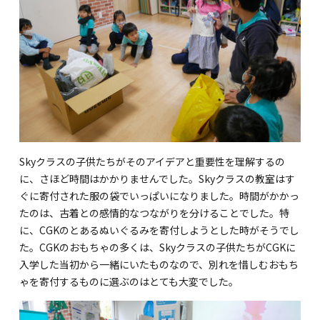
関内校
TEL(JP): 045-211-4427
TEL(EN): 045-211-4690
馬車道校
Skyクラスの子供たちがそのアイデアと重要性を理解するの
に、さほど時間はかかりませんでした。Skyクラスの教室はす
TEL(JP): 045-222-6467
ぐに寄付された服の袋でいっぱいになりました。時間がかかっ
TEL(EN): 045-228-9397
たのは、古着との感情的なつながりを分けることでした。特
に、CGKのとあるぬいぐるみを寄付しようとした時がそうでし
た。CGKのおもちゃの多くは、Skyクラスの子供たちがCGKに
入学した当初から一緒にいたものなので、別れを惜しむおもち
ゃを寄付するものに選ぶのはとても大変でした。