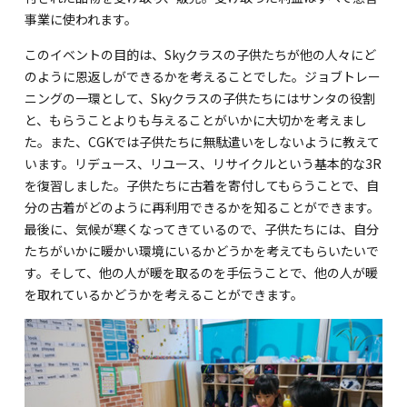
海外留学・グローバル
事業に使われます。
コミュニティ
このイベントの目的は、Skyクラスの子供たちが他の人々にど
のように恩返しができるかを考えることでした。ジョブトレー
お問い合わせ
ニングの一環として、Skyクラスの子供たちにはサンタの役割
と、もらうことよりも与えることがいかに大切かを考えまし
た。また、CGKでは子供たちに無駄遣いをしないように教えて
います。リデュース、リユース、リサイクルという基本的な3R
を復習しました。子供たちに古着を寄付してもらうことで、自
分の古着がどのように再利用できるかを知ることができます。
SCHOOL NEWS
学校経営コンサル
最後に、気候が寒くなってきているので、子供たちには、自分
企業情報
採用・求人情報
たちがいかに暖かい環境にいるかどうかを考えてもらいたいで
保育園用物件紹介
横浜市物件情報募集
す。そして、他の人が暖を取るのを手伝うことで、他の人が暖
を取れているかどうかを考えることができます。