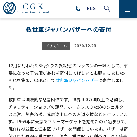
ENG
CGKについて
救世軍ジャパンバザーへの寄付
学校生活
2020.12.28
プリスクール
プリスクール (2～5歳児)
12月に行われたSkyクラス(5歳児)のレッスンの一環として、不
初等部 (1～5年生)
要になった子供服があれば寄付してほしいとお願いしました。
それを集め、CGKとして
救世軍ジャパンバザー
に寄付しまし
中等部 (6～9年生)
た。
救世軍は国際的な慈善団体です。世界100カ国以上で活動し、
チャリティーショップの運営、ホームレスのためのシェルター
高等部 (10～12年生)
の運営、災害救援、発展途上国への人道支援などを行っていま
す。1969年に東京でフリーマーケットを始めたのが始まりで、
アフタースクール (1～9年生)
現在は杉並区と江東区でバザーを開催しています。バザーは寄
付された品物を受け取り、販売。受け取った利益はすべて慈善