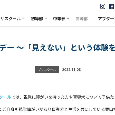
プリスクール
初等部
中等部
高等部
アフター
デー ～「見えない」という体験
2022.11.08
プリスクール
スクール
では、視覚に障がいを持った方や盲導犬について子供た
たご自身も視覚障がいがあり盲導犬と生活を共にしている栗山