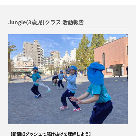
関内校
Jungle(3歳児)クラス 活動報告
TEL(JP): 045-211-4427
TEL(EN): 045-211-4690
馬車道校
TEL(JP): 045-222-6467
TEL(EN): 045-228-9397
【新聞紙ダッシュで駆け抜けを理解しよう】