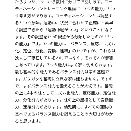
海外留学・グローバル
たらよいか、今回から数回に分けてお話します。コー
ディネーショントレーニング理論に「7つの能力」とい
コミュニティ
う考え方があります。コーディネーションとは調整す
るという意味。運動中、状況に合わせて正確に・素早
お問い合わせ
く調整できたら「運動神経がいい」ということになり
ます。その調整を7つの観点から分類したものが「7つ
の能力」です。7つの能力は「バランス、反応、リズム
化、定位、分化、変換、連結」の7つですが、これらは
独立して存在しているわけではなく、それぞれが影響
しあっています。7つの能力はよく家に例えられます。
SCHOOL NEWS
学校経営コンサル
最も基本的な能力であるバランス能力は家の基礎で
企業情報
採用・求人情報
す。ガタガタな基礎に立派な家は建ちません。ですの
で、まずバランス能力を鍛えることが大切です。基礎
保育園用物件紹介
横浜市物件情報募集
の上に4本の柱としてリズム化能力、反応能力、定位能
力、分化能力があります。柱の上の屋根として変換能
力、連結能力があります。幼児期に、すべての運動の
基本であるバランス能力を鍛えることの大切さがわか
ると思います。