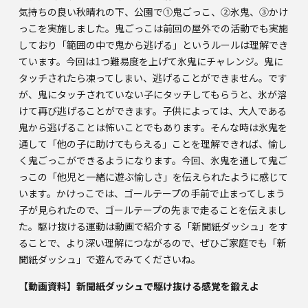
気持ちの良い秋晴れの下、公園で①鬼ごっこ、②氷鬼、③かけ
っこを実施しました。鬼ごっこは前回の屋外での活動でも実施
しており「範囲の中で鬼から逃げる」というルールは理解でき
ています。今回は1つ難易度を上げて氷鬼にチャレンジ。鬼に
タッチされたら凍ってしまい、逃げることができません。です
が、鬼にタッチされていない子にタッチしてもらうと、氷が溶
けて再び逃げることができます。子供によっては、大人である
鬼から逃げることは怖いことでもあります。そんな時は氷鬼を
通して「他の子に助けてもらえる」ことを理解できれば、愉し
く鬼ごっこができるようになります。今回、氷鬼を通して鬼ご
っこの「他児と一緒に遊ぶ愉しさ」を伝えられたように感じて
います。かけっこでは、ゴールテープの手前で止まってしまう
子が見られたので、ゴールテープの先まで走ることを伝えまし
た。駆け抜ける運動は動画で紹介する「新聞紙ダッシュ」をす
ることで、より深い理解につながるので、ぜひご家庭でも「新
聞紙ダッシュ」で遊んでみてくださいね。
【動画資料】新聞紙ダッシュで駆け抜ける感覚を鍛えよ