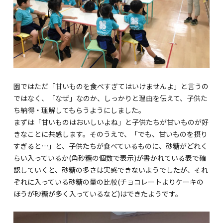
関内校
TEL(JP): 045-211-4427
TEL(EN): 045-211-4690
園ではただ「甘いものを食べすぎてはいけませんよ」と言うの
馬車道校
ではなく、「なぜ」なのか、しっかりと理由を伝えて、子供た
ち納得・理解してもらうようにしました。
まずは「甘いものはおいしいよね」と子供たちが甘いものが好
TEL(JP): 045-222-6467
きなことに共感します。そのうえで、「でも、甘いものを摂り
TEL(EN): 045-228-9397
すぎると…」と、子供たちが食べているものに、砂糖がどれく
らい入っているか(角砂糖の個数で表示)が書かれている表で確
認していくと、砂糖の多さは実感できないようでしたが、それ
ぞれに入っている砂糖の量の比較(チョコレートよりケーキの
ほうが砂糖が多く入っているなど)はできたようです。