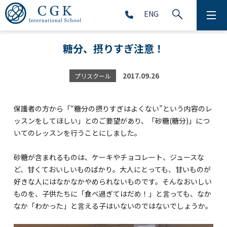
ENG
CGKについて
糖分、摂りすぎ注意！
学校生活
2017.09.26
プリスクール
プリスクール (2～5歳児)
保護者の方から「“糖分の摂りすぎはよくない”という内容のレ
初等部 (1～5年生)
ッスンをしてほしい」とのご要望があり、「砂糖(糖分)」につ
いてのレッスンを行うことにしました。
中等部 (6～9年生)
砂糖が含まれるものは、ケーキやチョコレート、ジュースな
ど、甘くておいしいものばかり。大人にとっても、甘いものが
好きな人にはなかなかやめられないものです。そんなおいしい
高等部 (10～12年生)
ものを、子供たちに「食べ過ぎてはだめ！」と言っても、なか
アフタースクール (1～9年生)
なか「わかった」と言える子はいないのではないでしょうか。