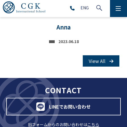
ENG
CGKについて
Anna
学校生活
2023.06.18
プリスクール (2～5歳児)
View All
初等部 (1～5年生)
中等部 (6～9年生)
CONTACT
高等部 (10～12年生)
LINEでお問い合わせ
アフタースクール (1～9年生)
旧フォームからのお問い合わせは
こちら