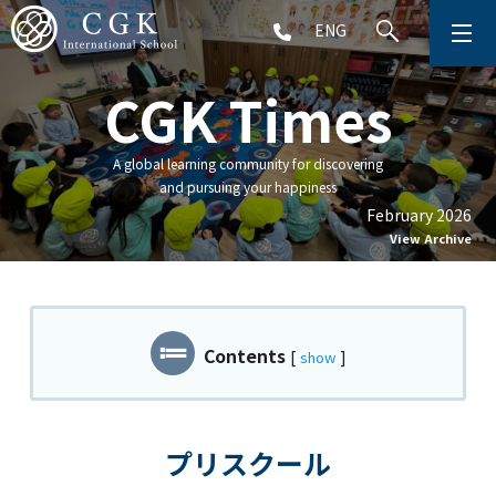
ENG
CGK Times
CGKについて
学校生活
A global learning community for discovering
and pursuing your happiness
プリスクール (2～5歳児)
February 2026
View Archive
初等部 (1～5年生)
中等部 (6～9年生)
Contents
[
]
show
高等部 (10～12年生)
アフタースクール (1～9年生)
プリスクール