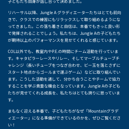
子どもたち自身が話し合って決めました。
リハーサル以降、Jungle A グラディエーターたちはとても前向
きで、クラスでの練習にもリラックスして取り組めるようにな
ってきました。この落ち着きと自信は、本番でもきっと良い形
で発揮されることでしょう。私たちは、Jungle Aの子どもたち
が期待以上のパフォーマンスを見せてくれると感じています。
COL以外でも、教室内やP.E.の時間にチーム活動を行っていま
す。キャタピラーレースやリレー、そしてマーブルチューブチ
ャレンジ（長いチューブをつなぎ合わせ、ビー玉を落とさずに
スタート地点からゴールまで運ぶゲーム）などに取り組んでい
ます。こうした活動を通して、分かち合うことやチームで協力
することを学ぶ貴重な機会となっています。Jungle Aの子ども
たちが見せてくれる成長を、私たちはとても誇りに思っていま
す。
まもなく迎える本番で、子どもたちがなぜ「Mountainグラデ
ィエーター」になる準備ができているのかを、ぜひご覧くださ
い！