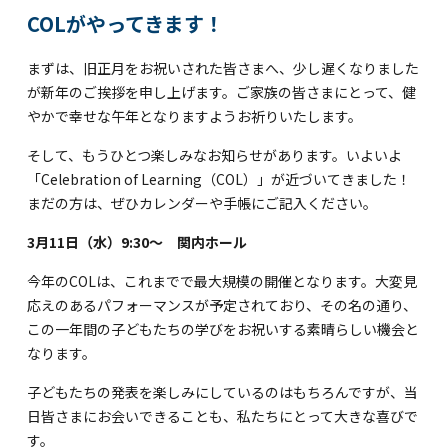
海外留学・グローバル
COLがやってきます！
コミュニティ
まずは、旧正月をお祝いされた皆さまへ、少し遅くなりました
が新年のご挨拶を申し上げます。ご家族の皆さまにとって、健
お問い合わせ
やかで幸せな午年となりますようお祈りいたします。
そして、もうひとつ楽しみなお知らせがあります。いよいよ
「Celebration of Learning（COL）」が近づいてきました！
まだの方は、ぜひカレンダーや手帳にご記入ください。
SCHOOL NEWS
学校経営コンサル
3月11日（水）9:30～ 関内ホール
企業情報
採用・求人情報
今年のCOLは、これまでで最大規模の開催となります。大変見
保育園用物件紹介
横浜市物件情報募集
応えのあるパフォーマンスが予定されており、その名の通り、
この一年間の子どもたちの学びをお祝いする素晴らしい機会と
なります。
子どもたちの発表を楽しみにしているのはもちろんですが、当
日皆さまにお会いできることも、私たちにとって大きな喜びで
す。