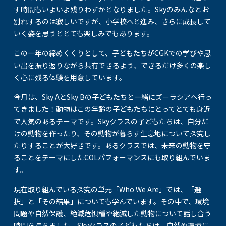
す時間もいよいよ残りわずかとなりました。Skyのみんなとお
別れするのは寂しいですが、小学校へと進み、さらに成長して
いく姿を思うととても楽しみでもあります。
この一年の締めくくりとして、子どもたちがCGKでの学びや思
い出を振り返りながら共有できるよう、できるだけ多くの楽し
く心に残る体験を用意しています。
今月は、Sky AとSky Bの子どもたちと一緒にズーラシアへ行っ
てきました！動物はこの年齢の子どもたちにとってとても身近
で人気のあるテーマです。Skyクラスの子どもたちは、自分だ
けの動物を作ったり、その動物が暮らす生息地について探究し
たりすることが大好きです。あるクラスでは、未来の動物を守
ることをテーマにしたCOLパフォーマンスにも取り組んでいま
す。
現在取り組んでいる探究の単元「Who We Are」では、「選
択」と「その結果」についても学んでいます。その中で、環境
問題や自然保護、絶滅危惧種や絶滅した動物について話し合う
時間を持ちました。Skyクラスの子どもたちは、自然や環境に