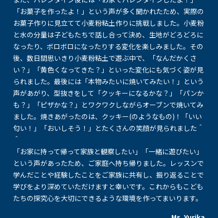
「お菓子を作ったよ！」という声が多く聞かれたため、実際の
お菓子作りに見立てて小麦粉粘土作りに挑戦しました。小麦粉
と水の分量は子どもたちで話し合って決め、生地がどろどろに
なったり、ボロボロになったりする変化を楽しみました。その
後、数日間思いきり小麦粉粘土で遊ぶ中で、「なんだかくさ
い？」「黄色くなってきた？」といった変化にも気づく姿が見
られました。最後には「本物みたいに焼いてみたい！」という
声があがり、型抜きをして「クッキーになるかな？」「パンか
も？」「ピザかな？」とワクワクしながらオーブンで焼いてみ
ました。焼きあがったのは、クッキー(のようなもの)！「いい
匂い！」「おいしそう！」とたくさんの笑顔が見られました＾
＾
「お家に持って帰って家族と観察したい」「一緒に遊びたい」
という声があったため、ご家庭へ持ち帰りました。レッスンで
学んだことや経験したことをご家族に共有し、振り返ることで
学びをより深めていただけますと幸いです。これからもこども
たちの探究心を大切にできるような環境を作ってまいります。
Ms. Yurika