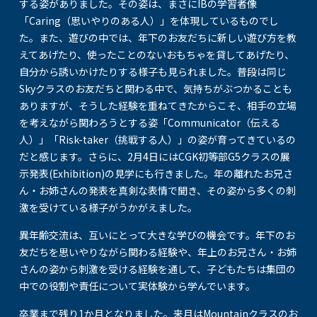
する姿がありました。その姿は、まさにIBの学習者像
「Caring（思いやりのある人）」を体現しているものでし
た。また、遊びの中では、年下のお友だちに新しい遊び方を教
えてあげたり、使ったことのないおもちゃを貸してあげたり、
自分から誘いかけたりする様子も見られました。普段は同じ
Skyクラスのお友だちと関わる中で、気持ちがぶつかることも
ありますが、そうした経験を重ねてきたからこそ、相手の立場
を考えながら関わろうとする姿「Communicator（伝える
人）」「Risk-taker（挑戦する人）」の姿が育ってきているの
だと感じます。さらに、2月4日にはCGK初等部G5クラスの展
示発表(Exhibition)の見学にも行きました。年の離れたお兄さ
ん・お姉さんの発表を真剣な表情で聞き、その姿から多くの刺
激を受けている様子がうかがえました。
異年齢交流は、互いにとって大きな学びの機会です。年下のお
友だちを思いやりながら関わる経験や、年上のお兄さん・お姉
さんの姿から刺激を受ける経験を通して、子どもたちは集団の
中での役割や責任について実体験から学んでいます。
卒業まで残り1か月となりました。来月はMountainクラスのお