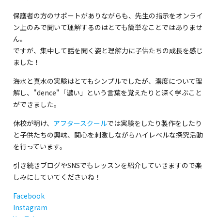
関内校
保護者の方のサポートがありながらも、先生の指示をオンライ
ン上のみで聞いて理解するのはとても簡単なことではありませ
ん。
TEL(JP): 045-211-4427
ですが、集中して話を聞く姿と理解力に子供たちの成長を感じ
TEL(EN): 045-211-4690
ました！
海水と真水の実験はとてもシンプルでしたが、濃度について理
馬車道校
解し、"dence"「濃い」という言葉を覚えたりと深く学ぶこと
ができました。
休校が明け、
アフタースクール
では実験をしたり製作をしたり
TEL(JP): 045-222-6467
と子供たちの興味、関心を刺激しながらハイレベルな探究活動
TEL(EN): 045-228-9397
を行っています。
引き続きブログやSNSでもレッスンを紹介していきますので楽
しみにしていてくださいね！
Facebook
Instagram