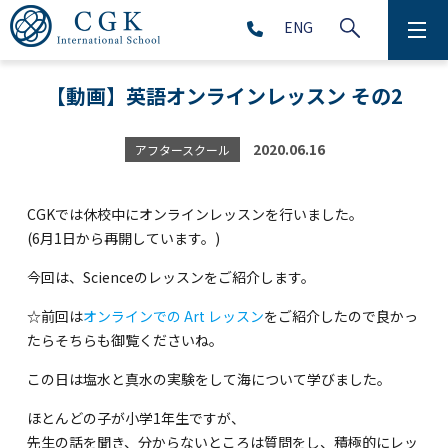
ENG
CGKについて
【動画】英語オンラインレッスン その2
学校生活
2020.06.16
アフタースクール
プリスクール (2～5歳児)
CGKでは休校中にオンラインレッスンを行いました。
初等部 (1～5年生)
(6月1日から再開しています。)
中等部 (6～9年生)
今回は、Scienceのレッスンをご紹介します。
☆前回は
オンラインでの Art レッスン
をご紹介したので良かっ
たらそちらも御覧くださいね。
高等部 (10～12年生)
この日は塩水と真水の実験をして海について学びました。
アフタースクール (1～9年生)
ほとんどの子が小学1年生ですが、
先生の話を聞き、分からないところは質問をし、積極的にレッ