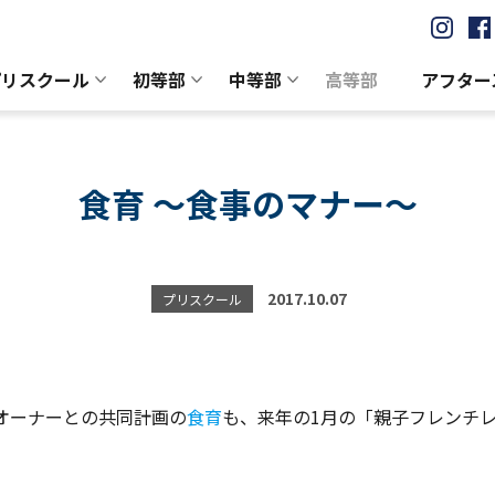
プリスクール
初等部
中等部
高等部
アフター
食育 ～食事のマナー～
2017.10.07
プリスクール
オーナーとの共同計画の
食育
も、来年の1月の「親子フレンチ