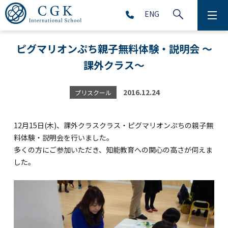
ENG
CGKについて
ピグマリオンぷち親子無料体験・説明会 ～
課外クラス～
学校生活
プリスクール (2～5歳児)
2016.12.24
プリスクール
初等部 (1～5年生)
12月15日(木)、課外クラスクラス・ピグマリオンぷちの親子無
料体験・説明会を行いました。
中等部 (6～9年生)
多くの方にご参加いただき、知能教育への関心の高さが伺えま
した。
高等部 (10～12年生)
アフタースクール (1～9年生)