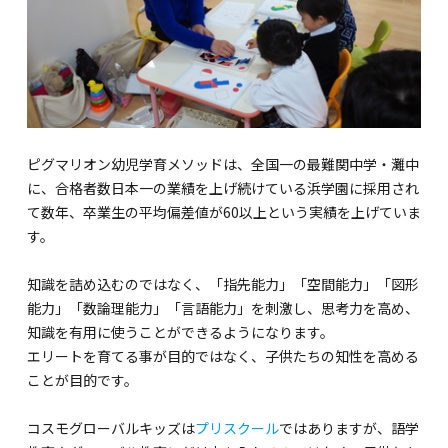
海外留学・グローバル
コミュニティ
お問い合わせ
ピグマリオン幼児学育メソッドは、全国一の最難関中学・灘中
に、合格者数日本一の業績を上げ続けている浜学園に採用され
て数年、卒業生の平均偏差値が60以上という実績を上げていま
SCHOOL NEWS
学校経営コンサル
す。
企業情報
採用・求人情報
知識を詰め込むのではなく、「指先能力」「空間能力」「図形
保育園用物件紹介
横浜市物件情報募集
能力」「数論理能力」「言語能力」を刺激し、思考力を高め、
知識を有用に使うことができるようになります。
エリートを育てる事が目的ではなく、子供たちの知性を高める
ことが目的です。
コスモグローバルキッズは
プリスクール
ではありますが、語学