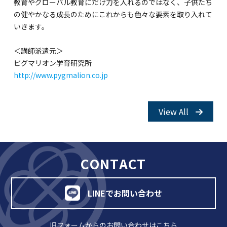
教育やグローバル教育にだけ力を入れるのではなく、子供たち
関内校
の健やかなる成長のためにこれからも色々な要素を取り入れて
いきます。
TEL(JP): 045-211-4427
＜講師派遣元＞
TEL(EN): 045-211-4690
ピグマリオン学育研究所
http
://
www.pygmalion.co.jp
馬車道校
View All
TEL(JP): 045-222-6467
TEL(EN): 045-228-9397
CONTACT
LINEでお問い合わせ
旧フォームからのお問い合わせは
こちら