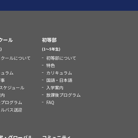
クール
初等部
)
(1～5年生)
スクールについて
初等部について
特色
キュラム
カリキュラム
行事
国語・日本語
スケジュール
入学案内
案内
放課後プログラム
後プログラム
FAQ
ールバス送迎
学・グローバル
コミュニティ