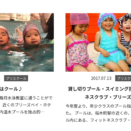
4
2017.07.13
プリスクール
プリスク
はクール♪
貸し切りプール・スイミング指
ネスクラブ・ブリー
、毎月水泳教室に通うことがで
。近くのブリーズベイ・ホテ
今年度より、年少クラスのプール指
内温水プールを独占的…
た。 プールは、桜木町駅の近くの
ル内にある、フィットネスクラブ・