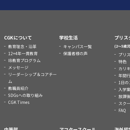
CGKについて
学校生活
プリス
教育理念・沿革
キャンパス一覧
(2～5歳児
12+4年一貫教育
保護者様の声
プリ
IB教育プログラム
特色
メッセージ
カリ
リーダーシップ＆コアチー
年間
ム
1日の
教職員紹介
入学
SDGsへの取り組み
放課
CGK Times
スク
FAQ
中等部
アフタースクール
海外留