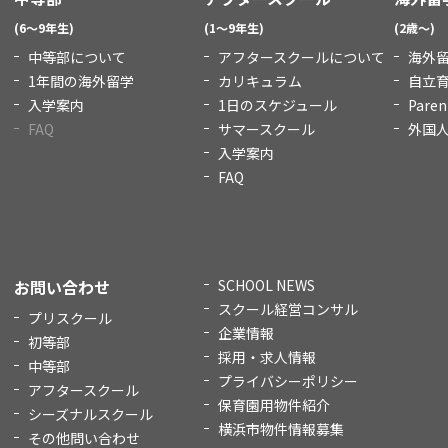
(6～9年生)
(1～9年生)
(2歳～)
中等部について
アフタースクールについて
海外
1年間の海外留学
カリキュラム
自立
入学案内
1日のスケジュール
Paren
FAQ
サマースクール
外国
入学案内
FAQ
お問い合わせ
SCHOOL NEWS
スクール経営コンサル
プリスクール
企業情報
初等部
採用・求人情報
中等部
プライバシーポリシー
アフタースクール
保育園用物件紹介
シーズナルスクール
横浜市物件情報募集
その他問い合わせ