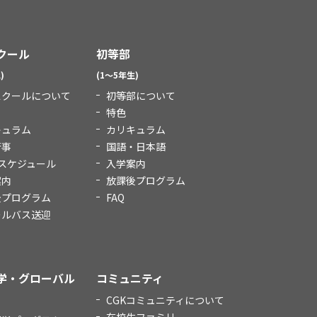
クール
初等部
)
(1～5年生)
スクールについて
初等部について
特色
キュラム
カリキュラム
行事
国語・日本語
スケジュール
入学案内
案内
放課後プログラム
後プログラム
FAQ
ールバス送迎
学・グローバル
コミュニティ
CGKコミュニティについて