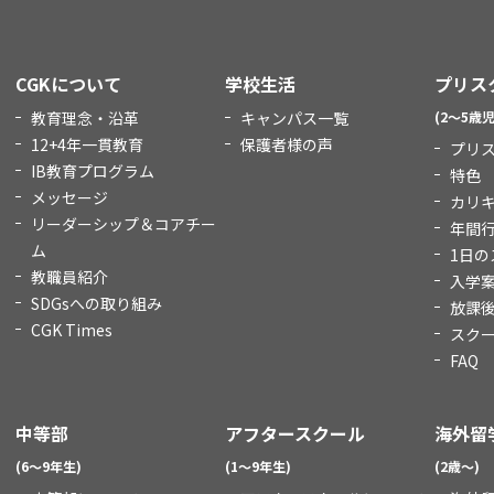
CGKについて
学校生活
プリス
教育理念・沿革
キャンパス一覧
(2～5歳児
12+4年一貫教育
保護者様の声
プリ
IB教育プログラム
特色
メッセージ
カリ
リーダーシップ＆コアチー
年間
ム
1日の
教職員紹介
入学
SDGsへの取り組み
放課
CGK Times
スク
FAQ
中等部
アフタースクール
海外留
(6～9年生)
(1～9年生)
(2歳～)