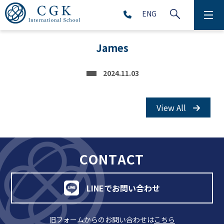
ENG
CGKについて
James
学校生活
2024.11.03
プリスクール (2～5歳児)
View All
初等部 (1～5年生)
中等部 (6～9年生)
CONTACT
高等部 (10～12年生)
LINEでお問い合わせ
アフタースクール (1～9年生)
旧フォームからのお問い合わせは
こちら