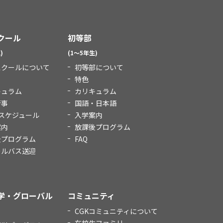
クール
初等部
)
(1～5年生)
スクールについて
初等部について
特色
キュラム
カリキュラム
行事
国語・日本語
スケジュール
入学案内
案内
放課後プログラム
後プログラム
FAQ
ールバス送迎
学・グローバル
コミュニティ
CGKコミュニティについて