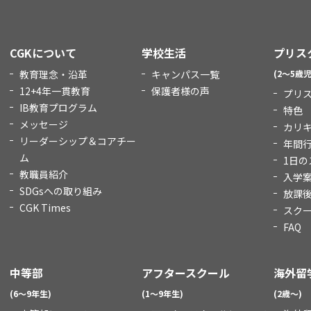
CGKについて
学校生活
プリス
教育理念・沿革
キャンパス一覧
(2～5歳児
12+4年一貫教育
保護者様の声
プリ
IB教育プログラム
特色
メッセージ
カリ
リーダーシップ＆コアチー
年間
ム
1日の
教職員紹介
入学
SDGsへの取り組み
放課
CGK Times
スク
FAQ
中等部
アフタースクール
海外留
(6～9年生)
(1～9年生)
(2歳～)