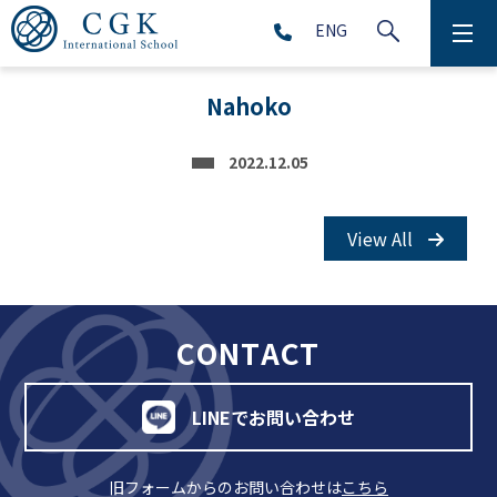
ENG
CGKについて
Nahoko
学校生活
2022.12.05
プリスクール (2～5歳児)
View All
初等部 (1～5年生)
中等部 (6～9年生)
CONTACT
高等部 (10～12年生)
LINEでお問い合わせ
アフタースクール (1～9年生)
旧フォームからのお問い合わせは
こちら