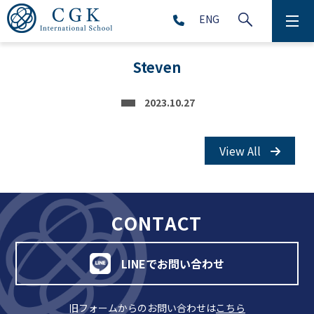
ENG
CGKについて
Steven
学校生活
2023.10.27
プリスクール (2～5歳児)
View All
初等部 (1～5年生)
中等部 (6～9年生)
CONTACT
高等部 (10～12年生)
LINEでお問い合わせ
アフタースクール (1～9年生)
旧フォームからのお問い合わせは
こちら