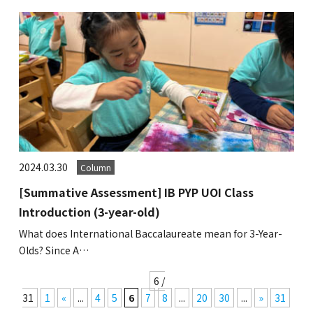
2024.03.30
Column
[Summative Assessment] IB PYP UOI Class
Introduction (3-year-old)
What does International Baccalaureate mean for 3-Year-
Olds? Since A…
6 /
31
1
«
...
4
5
6
7
8
...
20
30
...
»
31