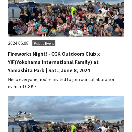
2024.05.08
Public Event
Fireworks Night! - CGK Outdoors Club x
YIF(Yokohama International Family) at
Yamashita Park | Sat., June 8, 2024
Hello everyone, You’re invited to join our collaboration
event of CGK…