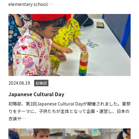
elementary school.…
関内校
TEL(JP): 045-211-4427
TEL(EN): 045-211-4690
馬車道校
TEL(JP): 045-222-6467
2024.06.19
初等部
TEL(EN): 045-228-9397
Japanese Cultural Day
初等部、第1回Japanese Cultural Dayが開催されました。夏祭
りをテーマに、子供たちが主体となって企画・運営し、日本の
衣装や…