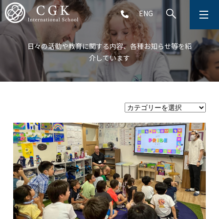
ENG
CGKについて
日々の活動や教育に関する内容、各種お知らせ等を紹
介しています
学校生活
プリスクール (2～5歳児)
初等部 (1～5年生)
中等部 (6～9年生)
高等部 (10～12年生)
アフタースクール (1～9年生)