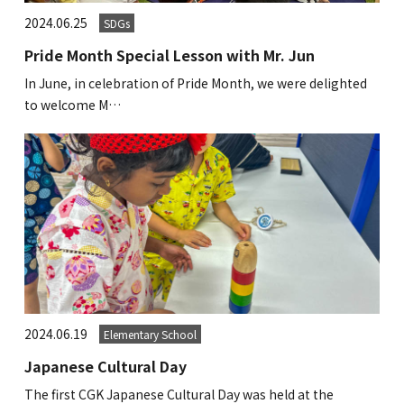
海外留学・グローバル
2024.06.25
SDGs
コミュニティ
Pride Month Special Lesson with Mr. Jun
In June, in celebration of Pride Month, we were delighted
お問い合わせ
to welcome M…
SCHOOL NEWS
学校経営コンサル
企業情報
採用・求人情報
保育園用物件紹介
横浜市物件情報募集
2024.06.19
Elementary School
Japanese Cultural Day
The first CGK Japanese Cultural Day was held at the