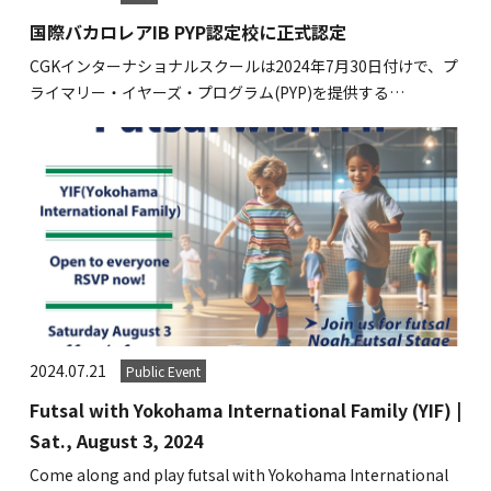
関内校
国際バカロレアIB PYP認定校に正式認定
CGKインターナショナルスクールは2024年7月30日付けで、プ
ライマリー・イヤーズ・プログラム(PYP)を提供する…
TEL(JP): 045-211-4427
TEL(EN): 045-211-4690
馬車道校
TEL(JP): 045-222-6467
TEL(EN): 045-228-9397
2024.07.21
Public Event
Futsal with Yokohama International Family (YIF) |
Sat., August 3, 2024
Come along and play futsal with Yokohama International