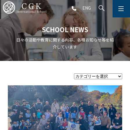
ENG
CGKについて
SCHOOL NEWS
学校生活
日々の活動や教育に関する内容、各種お知らせ等を紹
介しています
プリスクール (2～5歳児)
初等部 (1～5年生)
中等部 (6～9年生)
高等部 (10～12年生)
アフタースクール (1～9年生)