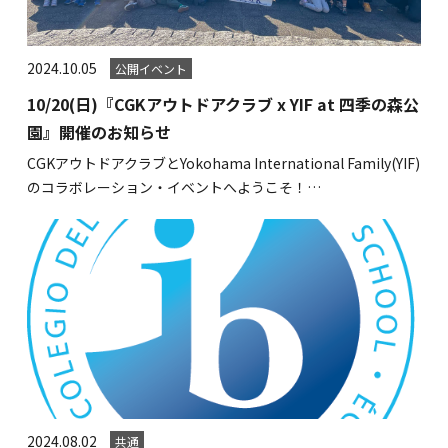
海外留学・グローバル
コミュニティ
2024.10.05
公開イベント
お問い合わせ
10/20(日)『CGKアウトドアクラブ x YIF at 四季の森公
園』開催のお知らせ
CGKアウトドアクラブとYokohama International Family(YIF)
のコラボレーション・イベントへようこそ！…
SCHOOL NEWS
学校経営コンサル
企業情報
採用・求人情報
保育園用物件紹介
横浜市物件情報募集
2024.08.02
共通