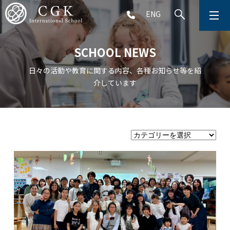
ENG
CGKについて
SCHOOL NEWS
学校生活
日々の活動や教育に関する内容、各種お知らせ等を紹
介しています
プリスクール (2～5歳児)
初等部 (1～5年生)
中等部 (6～9年生)
高等部 (10～12年生)
アフタースクール (1～9年生)