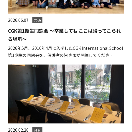
海外留学・グローバル
コミュニティ
2026.06.07
共通
お問い合わせ
CGK第1期生同窓会 ～卒業しても ここは帰ってこられ
る場所～
2026年5月、2016年4月に入学したCGK International School
第1期生の同窓会を、保護者の皆さまが開催してくださ…
SCHOOL NEWS
学校経営コンサル
企業情報
採用・求人情報
保育園用物件紹介
横浜市物件情報募集
2026.02.28
食育