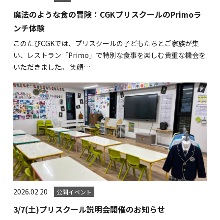
関内校
魔法のような食の冒険：CGKプリスクールのPrimoラ
ンチ体験
TEL(JP): 045-211-4427
このたびCGKでは、プリスクールの子どもたちとご家族が集
TEL(EN): 045-211-4690
い、レストラン「Primo」で特別な食事を楽しむ貴重な機会を
いただきました。 笑顔…
馬車道校
TEL(JP): 045-222-6467
TEL(EN): 045-228-9397
2026.02.20
公開イベント
3/7(土)プリスクール説明会開催のお知らせ