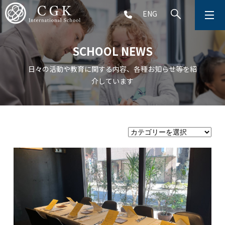
ENG
CGKについて
SCHOOL NEWS
学校生活
日々の活動や教育に関する内容、各種お知らせ等を紹
介しています
プリスクール (2～5歳児)
初等部 (1～5年生)
中等部 (6～9年生)
高等部 (10～12年生)
アフタースクール (1～9年生)