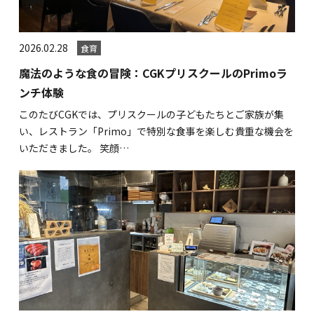
海外留学・グローバル
コミュニティ
2026.02.28
食育
お問い合わせ
魔法のような食の冒険：CGKプリスクールのPrimoラ
ンチ体験
このたびCGKでは、プリスクールの子どもたちとご家族が集
い、レストラン「Primo」で特別な食事を楽しむ貴重な機会を
いただきました。 笑顔…
SCHOOL NEWS
学校経営コンサル
企業情報
採用・求人情報
保育園用物件紹介
横浜市物件情報募集