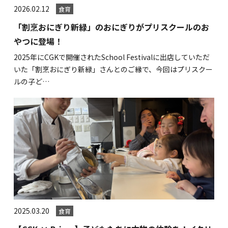
関内校
2026.02.12
食育
「割烹おにぎり新緑」のおにぎりがプリスクールのお
やつに登場！
TEL(JP): 045-211-4427
TEL(EN): 045-211-4690
2025年にCGKで開催されたSchool Festivalに出店していただ
いた「割烹おにぎり新緑」さんとのご縁で、今回はプリスクー
ルの子ど…
馬車道校
TEL(JP): 045-222-6467
TEL(EN): 045-228-9397
2025.03.20
食育