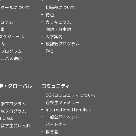
スクールについて
初等部について
特色
キュラム
カリキュラム
行事
国語・日本語
スケジュール
入学案内
案内
放課後プログラム
後プログラム
FAQ
ールバス送迎
学・グローバル
コミュニティ
CGKコミュニティについて
在校生ファミリー
留学プログラム
International Families
育成プログラム
一般公開イベント
t Class
パートナー
人留学生受け入れ
教育者