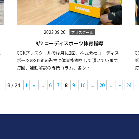
2022.09.26
プリスクール
9/2 コーディスポーツ体育指導
ス
CGKプリスクールでは月に2回、株式会社コーディス
C
す。
ポーツのShuhei先生に体育指導をして頂いています。
ポ
毎回、運動解説の専門コラム、各ク…
8 / 24
1
«
...
6
7
8
9
10
...
20
...
»
24