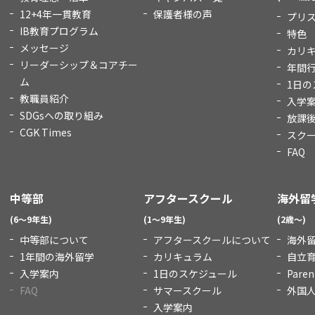
12+4年一貫教育
保護者様の声
プリ
IB教育プログラム
特色
メッセージ
カリ
リーダーシップ＆コアチー
年間
ム
1日の
教職員紹介
入学
SDGsへの取り組み
放課
CGK Times
スク
FAQ
中等部
アフタースクール
海外留
(6～9年生)
(1～9年生)
(2歳～)
中等部について
アフタースクールについて
海外
1年間の海外留学
カリキュラム
自立
入学案内
1日のスケジュール
Paren
FAQ
サマースクール
外国
入学案内