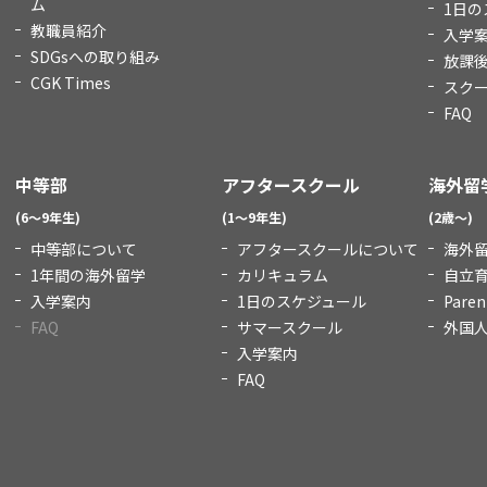
ム
1日の
教職員紹介
入学
SDGsへの取り組み
放課
CGK Times
スク
FAQ
中等部
アフタースクール
海外留
(6～9年生)
(1～9年生)
(2歳～)
中等部について
アフタースクールについて
海外
1年間の海外留学
カリキュラム
自立
入学案内
1日のスケジュール
Paren
FAQ
サマースクール
外国
入学案内
FAQ