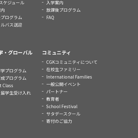
スケジュール
入学案内
案内
放課後プログラム
後プログラム
FAQ
ールバス送迎
学・グローバル
コミュニティ
CGKコミュニティについて
在校生ファミリー
留学プログラム
International Families
育成プログラム
一般公開イベント
t Class
パートナー
人留学生受け入れ
教育者
School Festival
サタデースクール
寄付のご協力