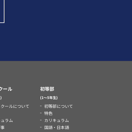
クール
初等部
)
(1～5年生)
スクールについて
初等部について
特色
キュラム
カリキュラム
行事
国語・日本語